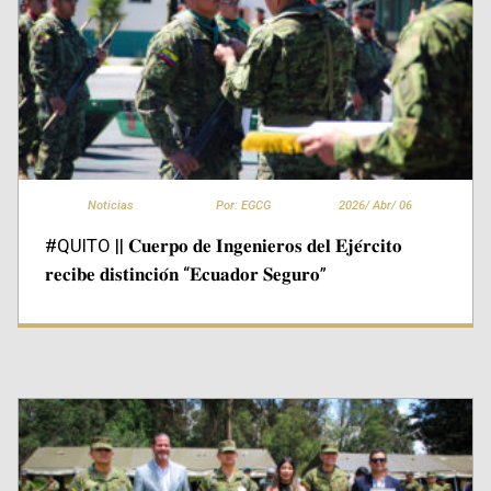
Noticias
Por: EGCG
2026/
Abr/
06
#QUITO || 𝐂𝐮𝐞𝐫𝐩𝐨 𝐝𝐞 𝐈𝐧𝐠𝐞𝐧𝐢𝐞𝐫𝐨𝐬 𝐝𝐞𝐥 𝐄𝐣𝐞́𝐫𝐜𝐢𝐭𝐨
𝐫𝐞𝐜𝐢𝐛𝐞 𝐝𝐢𝐬𝐭𝐢𝐧𝐜𝐢𝐨́𝐧 “𝐄𝐜𝐮𝐚𝐝𝐨𝐫 𝐒𝐞𝐠𝐮𝐫𝐨”