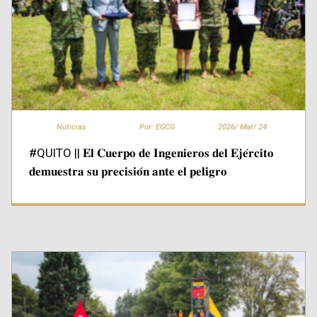
Noticias
Por: EGCG
2026/
Mar/
24
#QUITO || 𝐄𝐥 𝐂𝐮𝐞𝐫𝐩𝐨 𝐝𝐞 𝐈𝐧𝐠𝐞𝐧𝐢𝐞𝐫𝐨𝐬 𝐝𝐞𝐥 𝐄𝐣𝐞́𝐫𝐜𝐢𝐭𝐨
𝐝𝐞𝐦𝐮𝐞𝐬𝐭𝐫𝐚 𝐬𝐮 𝐩𝐫𝐞𝐜𝐢𝐬𝐢𝐨́𝐧 𝐚𝐧𝐭𝐞 𝐞𝐥 𝐩𝐞𝐥𝐢𝐠𝐫𝐨