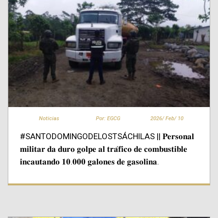
Noticias
Por: EGCG
2026/
Feb/
10
#SANTODOMINGODELOSTSÁCHILAS || 𝐏𝐞𝐫𝐬𝐨𝐧𝐚𝐥
𝐦𝐢𝐥𝐢𝐭𝐚𝐫 𝐝𝐚 𝐝𝐮𝐫𝐨 𝐠𝐨𝐥𝐩𝐞 𝐚𝐥 𝐭𝐫𝐚́𝐟𝐢𝐜𝐨 𝐝𝐞 𝐜𝐨𝐦𝐛𝐮𝐬𝐭𝐢𝐛𝐥𝐞
𝐢𝐧𝐜𝐚𝐮𝐭𝐚𝐧𝐝𝐨 𝟏𝟎.𝟎𝟎𝟎 𝐠𝐚𝐥𝐨𝐧𝐞𝐬 𝐝𝐞 𝐠𝐚𝐬𝐨𝐥𝐢𝐧𝐚.