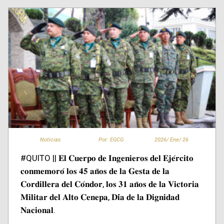
Noticias
Por: EGCG
2026/
Ene/
26
#QUITO || 𝐄𝐥 𝐂𝐮𝐞𝐫𝐩𝐨 𝐝𝐞 𝐈𝐧𝐠𝐞𝐧𝐢𝐞𝐫𝐨𝐬 𝐝𝐞𝐥 𝐄𝐣𝐞́𝐫𝐜𝐢𝐭𝐨
𝐜𝐨𝐧𝐦𝐞𝐦𝐨𝐫𝐨́ 𝐥𝐨𝐬 𝟒𝟓 𝐚𝐧̃𝐨𝐬 𝐝𝐞 𝐥𝐚 𝐆𝐞𝐬𝐭𝐚 𝐝𝐞 𝐥𝐚
𝐂𝐨𝐫𝐝𝐢𝐥𝐥𝐞𝐫𝐚 𝐝𝐞𝐥 𝐂𝐨́𝐧𝐝𝐨𝐫, 𝐥𝐨𝐬 𝟑𝟏 𝐚𝐧̃𝐨𝐬 𝐝𝐞 𝐥𝐚 𝐕𝐢𝐜𝐭𝐨𝐫𝐢𝐚
𝐌𝐢𝐥𝐢𝐭𝐚𝐫 𝐝𝐞𝐥 𝐀𝐥𝐭𝐨 𝐂𝐞𝐧𝐞𝐩𝐚, 𝐃𝐢́𝐚 𝐝𝐞 𝐥𝐚 𝐃𝐢𝐠𝐧𝐢𝐝𝐚𝐝
𝐍𝐚𝐜𝐢𝐨𝐧𝐚𝐥.