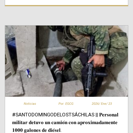
Noticias
Por: EGCG
2026/
Ene/
23
#SANTODOMINGODELOSTSÁCHILAS || 𝐏𝐞𝐫𝐬𝐨𝐧𝐚𝐥
𝐦𝐢𝐥𝐢𝐭𝐚𝐫 𝐝𝐞𝐭𝐮𝐯𝐨 𝐮𝐧 𝐜𝐚𝐦𝐢𝐨́𝐧 𝐜𝐨𝐧 𝐚𝐩𝐫𝐨𝐱𝐢𝐦𝐚𝐝𝐚𝐦𝐞𝐧𝐭𝐞
𝟏𝟎𝟎𝟎 𝐠𝐚𝐥𝐨𝐧𝐞𝐬 𝐝𝐞 𝐝𝐢𝐞́𝐬𝐞𝐥.