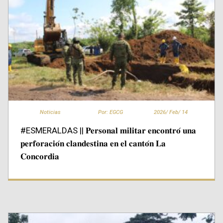
Noticias
Por: EGCG
2026/
Feb/
14
#ESMERALDAS || 𝐏𝐞𝐫𝐬𝐨𝐧𝐚𝐥 𝐦𝐢𝐥𝐢𝐭𝐚𝐫 𝐞𝐧𝐜𝐨𝐧𝐭𝐫𝐨́ 𝐮𝐧𝐚
𝐩𝐞𝐫𝐟𝐨𝐫𝐚𝐜𝐢𝐨́𝐧 𝐜𝐥𝐚𝐧𝐝𝐞𝐬𝐭𝐢𝐧𝐚 𝐞𝐧 𝐞𝐥 𝐜𝐚𝐧𝐭𝐨́𝐧 𝐋𝐚
𝐂𝐨𝐧𝐜𝐨𝐫𝐝𝐢𝐚