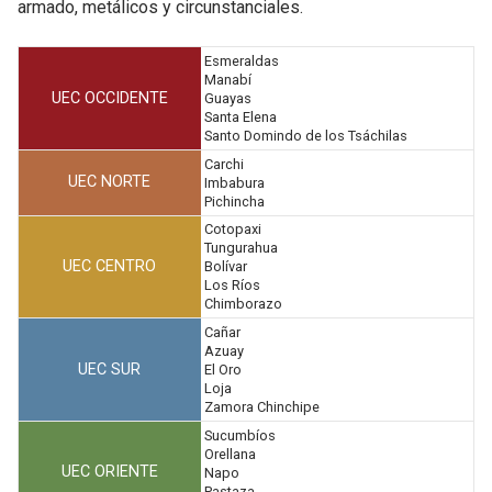
armado, metálicos y circunstanciales.
Esmeraldas
Manabí
UEC OCCIDENTE
Guayas
Santa Elena
Santo Domindo de los Tsáchilas
Carchi
UEC NORTE
Imbabura
Pichincha
Cotopaxi
Tungurahua
UEC CENTRO
Bolívar
Los Ríos
Chimborazo
Cañar
Azuay
UEC SUR
El Oro
Loja
Zamora Chinchipe
Sucumbíos
Orellana
UEC ORIENTE
Napo
Pastaza