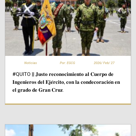
Noticias
Por: EGCG
2026/
Feb/
27
#QUITO || 𝐉𝐮𝐬𝐭𝐨 𝐫𝐞𝐜𝐨𝐧𝐨𝐜𝐢𝐦𝐢𝐞𝐧𝐭𝐨 𝐚𝐥 𝐂𝐮𝐞𝐫𝐩𝐨 𝐝𝐞
𝐈𝐧𝐠𝐞𝐧𝐢𝐞𝐫𝐨𝐬 𝐝𝐞𝐥 𝐄𝐣𝐞́𝐫𝐜𝐢𝐭𝐨, 𝐜𝐨𝐧 𝐥𝐚 𝐜𝐨𝐧𝐝𝐞𝐜𝐨𝐫𝐚𝐜𝐢𝐨́𝐧 𝐞𝐧
𝐞𝐥 𝐠𝐫𝐚𝐝𝐨 𝐝𝐞 𝐆𝐫𝐚𝐧 𝐂𝐫𝐮𝐳.