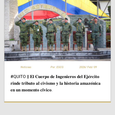
Noticias
Por: EGCG
2026/
Feb/
09
#QUITO || 𝐄𝐥 𝐂𝐮𝐞𝐫𝐩𝐨 𝐝𝐞 𝐈𝐧𝐠𝐞𝐧𝐢𝐞𝐫𝐨𝐬 𝐝𝐞𝐥 𝐄𝐣𝐞́𝐫𝐜𝐢𝐭𝐨
𝐫𝐢𝐧𝐝𝐞 𝐭𝐫𝐢𝐛𝐮𝐭𝐨 𝐚𝐥 𝐜𝐢𝐯𝐢𝐬𝐦𝐨 𝐲 𝐥𝐚 𝐡𝐢𝐬𝐭𝐨𝐫𝐢𝐚 𝐚𝐦𝐚𝐳𝐨́𝐧𝐢𝐜𝐚
𝐞𝐧 𝐮𝐧 𝐦𝐨𝐦𝐞𝐧𝐭𝐨 𝐜𝐢́𝐯𝐢𝐜𝐨.