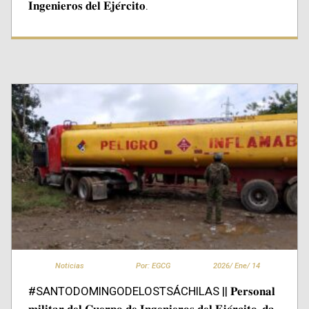
𝐈𝐧𝐠𝐞𝐧𝐢𝐞𝐫𝐨𝐬 𝐝𝐞𝐥 𝐄𝐣𝐞́𝐫𝐜𝐢𝐭𝐨.
Noticias
Por: EGCG
2026/
Ene/
14
#SANTODOMINGODELOSTSÁCHILAS || 𝐏𝐞𝐫𝐬𝐨𝐧𝐚𝐥
𝐦𝐢𝐥𝐢𝐭𝐚𝐫 𝐝𝐞𝐥 𝐂𝐮𝐞𝐫𝐩𝐨 𝐝𝐞 𝐈𝐧𝐠𝐞𝐧𝐢𝐞𝐫𝐨𝐬 𝐝𝐞𝐥 𝐄𝐣𝐞́𝐫𝐜𝐢𝐭𝐨, 𝐝𝐚