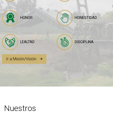
HONOR
HONESTIDAD
LEALTAD
DISCIPLINA
Ir a Misión/Visión
Nuestros