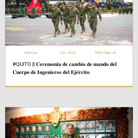
Noticias
Por: EGCG
2026/
Mar/
06
#QUITO || 𝐂𝐞𝐫𝐞𝐦𝐨𝐧𝐢𝐚 𝐝𝐞 𝐜𝐚𝐦𝐛𝐢𝐨 𝐝𝐞 𝐦𝐚𝐧𝐝𝐨 𝐝𝐞𝐥
𝐂𝐮𝐞𝐫𝐩𝐨 𝐝𝐞 𝐈𝐧𝐠𝐞𝐧𝐢𝐞𝐫𝐨𝐬 𝐝𝐞𝐥 𝐄𝐣𝐞́𝐫𝐜𝐢𝐭𝐨.