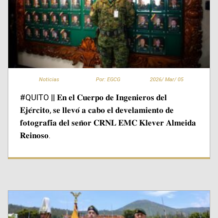
Noticias
Por: EGCG
2026/
Mar/
05
#QUITO || 𝐄𝐧 𝐞𝐥 𝐂𝐮𝐞𝐫𝐩𝐨 𝐝𝐞 𝐈𝐧𝐠𝐞𝐧𝐢𝐞𝐫𝐨𝐬 𝐝𝐞𝐥
𝐄𝐣𝐞́𝐫𝐜𝐢𝐭𝐨, 𝐬𝐞 𝐥𝐥𝐞𝐯𝐨́ 𝐚 𝐜𝐚𝐛𝐨 𝐞𝐥 𝐝𝐞𝐯𝐞𝐥𝐚𝐦𝐢𝐞𝐧𝐭𝐨 𝐝𝐞
𝐟𝐨𝐭𝐨𝐠𝐫𝐚𝐟𝐢́𝐚 𝐝𝐞𝐥 𝐬𝐞𝐧̃𝐨𝐫 𝐂𝐑𝐍𝐋 𝐄𝐌𝐂 𝐊𝐥𝐞𝐯𝐞𝐫 𝐀𝐥𝐦𝐞𝐢𝐝𝐚
𝐑𝐞𝐢𝐧𝐨𝐬𝐨.