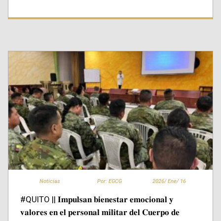
Noticias
Por: EGCG
2026/
Ene/
16
#QUITO || 𝐈𝐦𝐩𝐮𝐥𝐬𝐚𝐧 𝐛𝐢𝐞𝐧𝐞𝐬𝐭𝐚𝐫 𝐞𝐦𝐨𝐜𝐢𝐨𝐧𝐚𝐥 𝐲
𝐯𝐚𝐥𝐨𝐫𝐞𝐬 𝐞𝐧 𝐞𝐥 𝐩𝐞𝐫𝐬𝐨𝐧𝐚𝐥 𝐦𝐢𝐥𝐢𝐭𝐚𝐫 𝐝𝐞𝐥 𝐂𝐮𝐞𝐫𝐩𝐨 𝐝𝐞