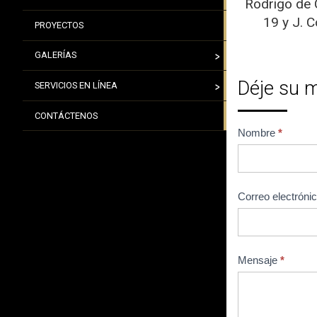
Rodrigo de 
19 y J. C
PROYECTOS
GALERÍAS
Déje su 
SERVICIOS EN LÍNEA
CONTÁCTENOS
C
Nombre
*
o
n
t
Correo electróni
á
c
t
Mensaje
*
e
n
o