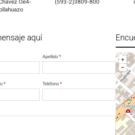
Chávez Oe4-
(593-2)3809-800
ollahuazo
mensaje aquí
Encu
Apellido
*
+
−
co
*
Teléfono
*