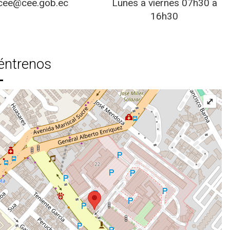
cee@cee.gob.ec
Lunes a viernes 07h30 a
16h30
éntrenos
⤢