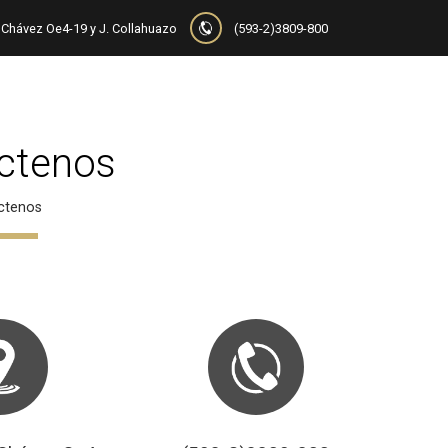
Chávez Oe4-19 y J. Collahuazo
(593-2)3809-800
ctenos
ctenos