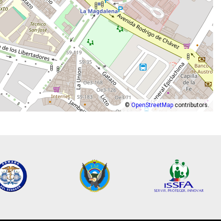
©
OpenStreetMap
contributors.