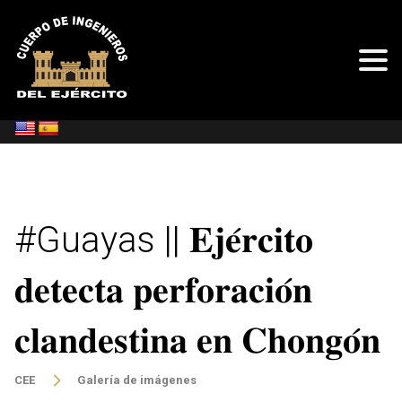
#Guayas || 𝐄𝐣𝐞́𝐫𝐜𝐢𝐭𝐨
𝐝𝐞𝐭𝐞𝐜𝐭𝐚 𝐩𝐞𝐫𝐟𝐨𝐫𝐚𝐜𝐢𝐨́𝐧
𝐜𝐥𝐚𝐧𝐝𝐞𝐬𝐭𝐢𝐧𝐚 𝐞𝐧 𝐂𝐡𝐨𝐧𝐠𝐨́𝐧
CEE
Galería de imágenes