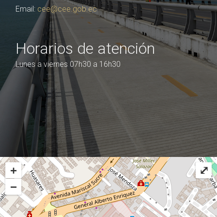
Email:
cee@cee.gob.ec
Horarios de atención
Lunes a viernes 07h30 a 16h30
+
⤢
−