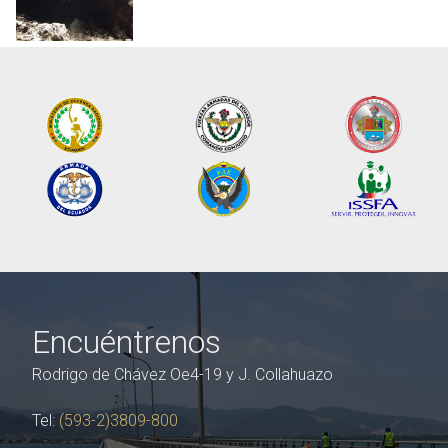
Encuéntrenos
Rodrigo de Chávez Oe4-19 y J. Collahuazo
Tel:
(593-2)3809-800