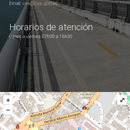
Email:
cee@cee.gob.ec
Horarios de atención
Lunes a viernes 07h30 a 16h30
+
⤢
−