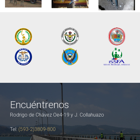
Encuéntrenos
Rodrigo de Chávez Oe4-19 y J. Collahuazo
Tel:
(593-2)3809-800