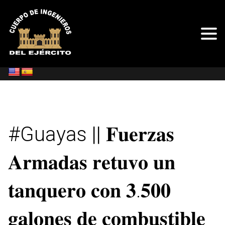
#Guayas || 𝐅𝐮𝐞𝐫𝐳𝐚𝐬
𝐀𝐫𝐦𝐚𝐝𝐚𝐬 𝐫𝐞𝐭𝐮𝐯𝐨 𝐮𝐧
𝐭𝐚𝐧𝐪𝐮𝐞𝐫𝐨 𝐜𝐨𝐧 𝟑.𝟓𝟎𝟎
𝐠𝐚𝐥𝐨𝐧𝐞𝐬 𝐝𝐞 𝐜𝐨𝐦𝐛𝐮𝐬𝐭𝐢𝐛𝐥𝐞