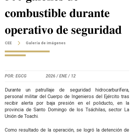
𝐜𝐨𝐦𝐛𝐮𝐬𝐭𝐢𝐛𝐥𝐞 𝐝𝐮𝐫𝐚𝐧𝐭𝐞
𝐨𝐩𝐞𝐫𝐚𝐭𝐢𝐯𝐨 𝐝𝐞 𝐬𝐞𝐠𝐮𝐫𝐢𝐝𝐚𝐝
CEE
Galería de imágenes
POR: EGCG
2026 /
ENE /
12
Durante un patrullaje de seguridad hidrocarburífera,
personal militar del Cuerpo de Ingenieros del Ejército tras
recibir alerta por baja presión en el poliducto, en la
provincia de Santo Domingo de los Tsáchilas, sector La
Unión de Toachi.
Como resultado de la operación, se logró la detención de