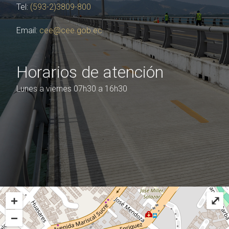
Tel:
(593-2)3809-800
Email:
cee@cee.gob.ec
Horarios de atención
Lunes a viernes 07h30 a 16h30
+
⤢
−