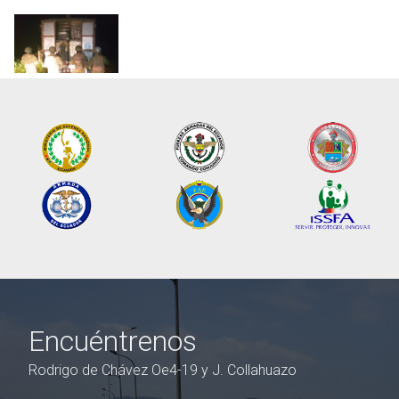
Encuéntrenos
Rodrigo de Chávez Oe4-19 y J. Collahuazo