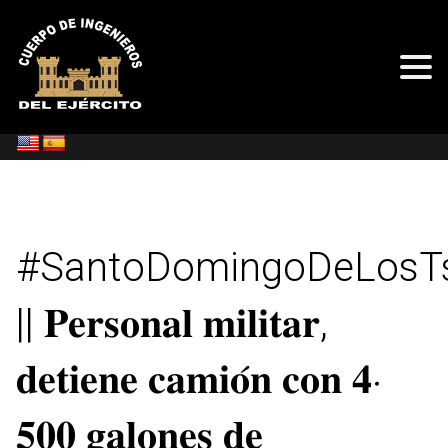
#SantoDomingoDeLosTs
|| 𝐏𝐞𝐫𝐬𝐨𝐧𝐚𝐥 𝐦𝐢𝐥𝐢𝐭𝐚𝐫,
𝐝𝐞𝐭𝐢𝐞𝐧𝐞 𝐜𝐚𝐦𝐢𝐨́𝐧 𝐜𝐨𝐧 𝟒‧
𝟓𝟎𝟎 𝐠𝐚𝐥𝐨𝐧𝐞𝐬 𝐝𝐞