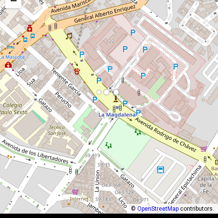
−
©
OpenStreetMap
contributors.