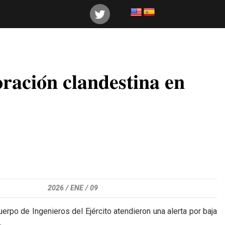
𝐜𝐢𝐨́𝐧 𝐜𝐥𝐚𝐧𝐝𝐞𝐬𝐭𝐢𝐧𝐚 𝐞𝐧
2026 /
ENE /
09
erpo de Ingenieros del Ejército atendieron una alerta por baja
.