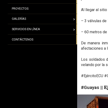
PROYECTOS
Al llegar al sit
GALERÍAS
– 3 válvulas de
SERVICIOS EN LÍNEA
– 60 metros de
CONTÁCTENOS
De manera inme
afectaciones a l
Los soldados de
velando por la s
#EjércitoECU #
#Guayas || 𝐄𝐣𝐞́𝐫𝐜