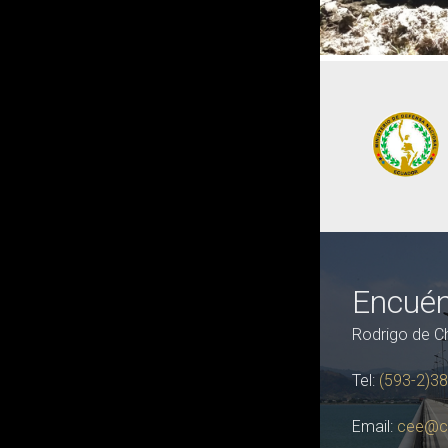
Encuén
Rodrigo de C
Tel:
(593-2)3
Email:
cee@c