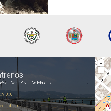
+
−
trenos
hávez Oe4-19 y J. Collahuazo
809-800
ee.gob.ec