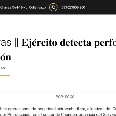
Chávez Oe4-19 y J. Collahuazo
(593-2)3809-800
𝐄𝐣𝐞́𝐫𝐜𝐢𝐭𝐨 𝐝𝐞𝐭𝐞𝐜𝐭𝐚 𝐩𝐞𝐫𝐟𝐨𝐫
𝐨́𝐧
IAS
POR: EGCG
aban operaciones de seguridad hidrocarburífera, efectivos del Cu
 por Petroecuador en el sector de Chongón, provincia del Guayas