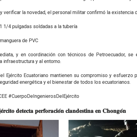
io y verificar la novedad, el personal militar confirmó la existenci
 1 1/4 pulgadas soldadas a la tubería
 manguera de PVC
diata, y en coordinación con técnicos de Petroecuador, se e
a infraestructura y al entorno.
l Ejército Ecuatoriano mantienen su compromiso y esfuerzo pe
eguridad energética y el bienestar de todos los ecuatorianos.
CEE #CuerpoDeIngenierosDelEjército
𝐭𝐨 𝐝𝐞𝐭𝐞𝐜𝐭𝐚 𝐩𝐞𝐫𝐟𝐨𝐫𝐚𝐜𝐢𝐨́𝐧 𝐜𝐥𝐚𝐧𝐝𝐞𝐬𝐭𝐢𝐧𝐚 𝐞𝐧 𝐂𝐡𝐨𝐧𝐠𝐨́𝐧