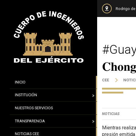
Rodrigo de 
#Guayas || 
𝐂𝐡𝐨𝐧𝐠
CEE
NOTIC
INICIO
INSTITUCIÓN
NUESTROS SERVICIOS
NOTICIAS
TRANSPARENCIA
Mientras realiz
presión emitida
NOTICIAS CEE