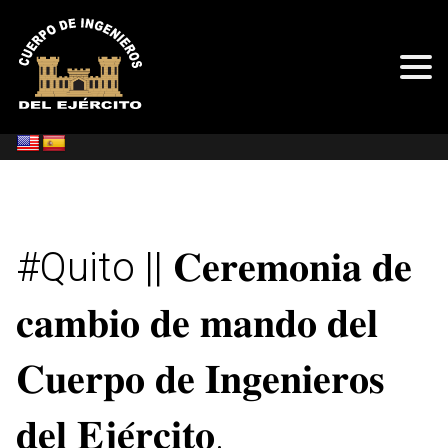
#Quito || 𝐂𝐞𝐫𝐞𝐦𝐨𝐧𝐢𝐚 𝐝𝐞
𝐜𝐚𝐦𝐛𝐢𝐨 𝐝𝐞 𝐦𝐚𝐧𝐝𝐨 𝐝𝐞𝐥
𝐂𝐮𝐞𝐫𝐩𝐨 𝐝𝐞 𝐈𝐧𝐠𝐞𝐧𝐢𝐞𝐫𝐨𝐬
𝐝𝐞𝐥 𝐄𝐣𝐞́𝐫𝐜𝐢𝐭𝐨.