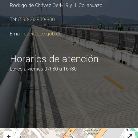
Rodrigo de Chávez Oe4-19 y J. Collahuazo
Tel:
(593-2)3809-800
Email:
cee@cee.gob.ec
Horarios de atención
Lunes a viernes 07h30 a 16h30
+
⤢