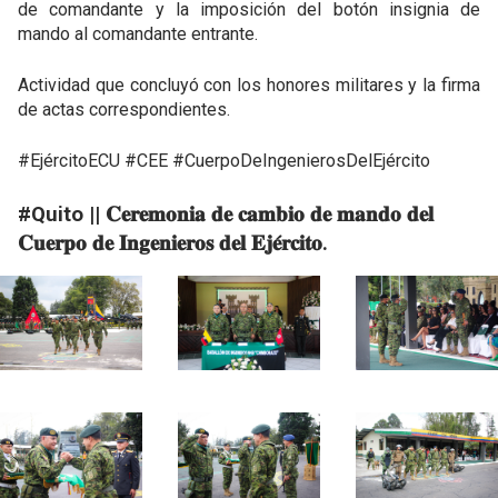
de comandante y la imposición del botón insignia de
mando al comandante entrante.
Actividad que concluyó con los honores militares y la firma
de actas correspondientes.
#EjércitoECU #CEE #CuerpoDeIngenierosDelEjército
#Quito || 𝐂𝐞𝐫𝐞𝐦𝐨𝐧𝐢𝐚 𝐝𝐞 𝐜𝐚𝐦𝐛𝐢𝐨 𝐝𝐞 𝐦𝐚𝐧𝐝𝐨 𝐝𝐞𝐥
𝐂𝐮𝐞𝐫𝐩𝐨 𝐝𝐞 𝐈𝐧𝐠𝐞𝐧𝐢𝐞𝐫𝐨𝐬 𝐝𝐞𝐥 𝐄𝐣𝐞́𝐫𝐜𝐢𝐭𝐨.