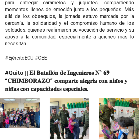
para entregar caramelos y juguetes, compartiendo
momentos llenos de emoción junto a los pequeños. Más
allá de los obsequios, la jornada estuvo marcada por la
cercanía, la solidaridad y el compromiso humano de los
soldados, quienes reafirmaron su vocación de servicio y su
apoyo a la comunidad, especialmente a quienes más lo
necesitan.
#EjércitoECU #CEE
#Quito || 𝐄𝐥 𝐁𝐚𝐭𝐚𝐥𝐥𝐨́𝐧 𝐝𝐞 𝐈𝐧𝐠𝐞𝐧𝐢𝐞𝐫𝐨𝐬 𝐍° 𝟔𝟗
“𝐂𝐇𝐈𝐌𝐁𝐎𝐑𝐀𝐙𝐎” 𝐜𝐨𝐦𝐩𝐚𝐫𝐭𝐞 𝐚𝐥𝐞𝐠𝐫𝐢́𝐚 𝐜𝐨𝐧 𝐧𝐢𝐧̃𝐨𝐬 𝐲
𝐧𝐢𝐧̃𝐚𝐬 𝐜𝐨𝐧 𝐜𝐚𝐩𝐚𝐜𝐢𝐝𝐚𝐝𝐞𝐬 𝐞𝐬𝐩𝐞𝐜𝐢𝐚𝐥𝐞𝐬.