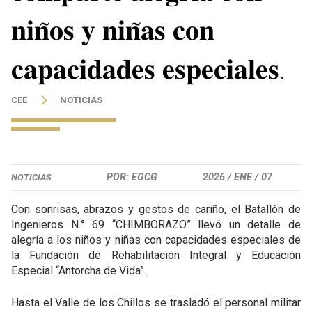
𝐧𝐢𝐧̃𝐨𝐬 𝐲 𝐧𝐢𝐧̃𝐚𝐬 𝐜𝐨𝐧
𝐜𝐚𝐩𝐚𝐜𝐢𝐝𝐚𝐝𝐞𝐬 𝐞𝐬𝐩𝐞𝐜𝐢𝐚𝐥𝐞𝐬.
CEE
NOTICIAS
POR: EGCG
2026 /
ENE /
07
NOTICIAS
Con sonrisas, abrazos y gestos de cariño, el Batallón de
Ingenieros N.° 69 “CHIMBORAZO” llevó un detalle de
alegría a los niños y niñas con capacidades especiales de
la Fundación de Rehabilitación Integral y Educación
Especial “Antorcha de Vida”.
Hasta el Valle de los Chillos se trasladó el personal militar