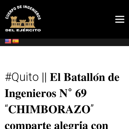
#Quito || 𝐄𝐥 𝐁𝐚𝐭𝐚𝐥𝐥𝐨́𝐧 𝐝𝐞
𝐈𝐧𝐠𝐞𝐧𝐢𝐞𝐫𝐨𝐬 𝐍° 𝟔𝟗
“𝐂𝐇𝐈𝐌𝐁𝐎𝐑𝐀𝐙𝐎”
𝐜𝐨𝐦𝐩𝐚𝐫𝐭𝐞 𝐚𝐥𝐞𝐠𝐫𝐢́𝐚 𝐜𝐨𝐧