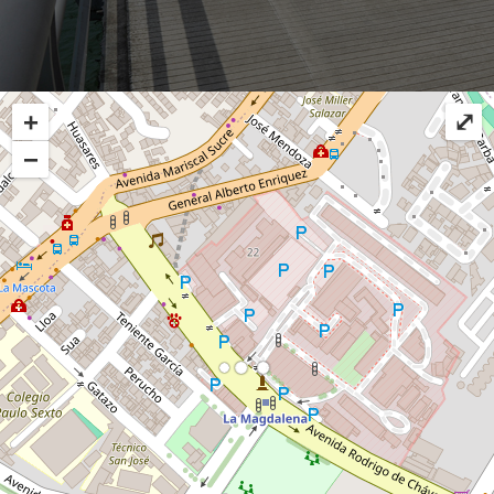
+
⤢
−