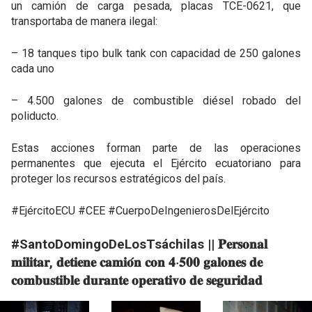
un camión de carga pesada, placas TCE-0621, que
transportaba de manera ilegal:
– 18 tanques tipo bulk tank con capacidad de 250 galones
cada uno
– 4.500 galones de combustible diésel robado del
poliducto.
Estas acciones forman parte de las operaciones
permanentes que ejecuta el Ejército ecuatoriano para
proteger los recursos estratégicos del país.
#EjércitoECU #CEE #CuerpoDeIngenierosDelEjército
#SantoDomingoDeLosTsáchilas || 𝐏𝐞𝐫𝐬𝐨𝐧𝐚𝐥
𝐦𝐢𝐥𝐢𝐭𝐚𝐫, 𝐝𝐞𝐭𝐢𝐞𝐧𝐞 𝐜𝐚𝐦𝐢𝐨́𝐧 𝐜𝐨𝐧 𝟒‧𝟓𝟎𝟎 𝐠𝐚𝐥𝐨𝐧𝐞𝐬 𝐝𝐞
𝐜𝐨𝐦𝐛𝐮𝐬𝐭𝐢𝐛𝐥𝐞 𝐝𝐮𝐫𝐚𝐧𝐭𝐞 𝐨𝐩𝐞𝐫𝐚𝐭𝐢𝐯𝐨 𝐝𝐞 𝐬𝐞𝐠𝐮𝐫𝐢𝐝𝐚𝐝