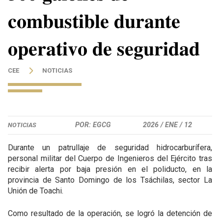
𝐜𝐨𝐦𝐛𝐮𝐬𝐭𝐢𝐛𝐥𝐞 𝐝𝐮𝐫𝐚𝐧𝐭𝐞
𝐨𝐩𝐞𝐫𝐚𝐭𝐢𝐯𝐨 𝐝𝐞 𝐬𝐞𝐠𝐮𝐫𝐢𝐝𝐚𝐝
CEE
NOTICIAS
POR: EGCG
2026 /
ENE /
12
NOTICIAS
Durante un patrullaje de seguridad hidrocarburífera,
personal militar del Cuerpo de Ingenieros del Ejército tras
recibir alerta por baja presión en el poliducto, en la
provincia de Santo Domingo de los Tsáchilas, sector La
Unión de Toachi.
Como resultado de la operación, se logró la detención de