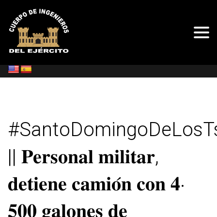
#SantoDomingoDeLosTs
|| 𝐏𝐞𝐫𝐬𝐨𝐧𝐚𝐥 𝐦𝐢𝐥𝐢𝐭𝐚𝐫,
𝐝𝐞𝐭𝐢𝐞𝐧𝐞 𝐜𝐚𝐦𝐢𝐨́𝐧 𝐜𝐨𝐧 𝟒‧
𝟓𝟎𝟎 𝐠𝐚𝐥𝐨𝐧𝐞𝐬 𝐝𝐞