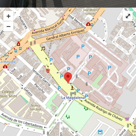
+
⤢
−