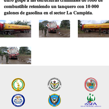
𝐝𝐮𝐫𝐨 𝐠𝐨𝐥𝐩𝐞 𝐚 𝐥𝐚𝐬 𝐞𝐬𝐭𝐫𝐮𝐜𝐭𝐮𝐫𝐚𝐬 𝐜𝐫𝐢𝐦𝐢𝐧𝐚𝐥𝐞𝐬 𝐝𝐞 𝐫𝐨𝐛𝐨 𝐝𝐞
𝐜𝐨𝐦𝐛𝐮𝐬𝐭𝐢𝐛𝐥𝐞 𝐫𝐞𝐭𝐞𝐧𝐢𝐞𝐧𝐝𝐨 𝐮𝐧 𝐭𝐚𝐧𝐪𝐮𝐞𝐫𝐨 𝐜𝐨𝐧 𝟏𝟎‧𝟎𝟎𝟎
𝐠𝐚𝐥𝐨𝐧𝐞𝐬 𝐝𝐞 𝐠𝐚𝐬𝐨𝐥𝐢𝐧𝐚 𝐞𝐧 𝐞𝐥 𝐬𝐞𝐜𝐭𝐨𝐫 𝐋𝐚 𝐂𝐚𝐦𝐩𝐢𝐧̃𝐚.