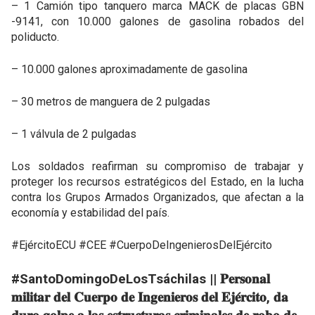
– 1 Camión tipo tanquero marca MACK de placas GBN
-9141, con 10.000 galones de gasolina robados del
poliducto.
– 10.000 galones aproximadamente de gasolina
– 30 metros de manguera de 2 pulgadas
– 1 válvula de 2 pulgadas
Los soldados reafirman su compromiso de trabajar y
proteger los recursos estratégicos del Estado, en la lucha
contra los Grupos Armados Organizados, que afectan a la
economía y estabilidad del país.
#EjércitoECU #CEE #CuerpoDeIngenierosDelEjército
#SantoDomingoDeLosTsáchilas || 𝐏𝐞𝐫𝐬𝐨𝐧𝐚𝐥
𝐦𝐢𝐥𝐢𝐭𝐚𝐫 𝐝𝐞𝐥 𝐂𝐮𝐞𝐫𝐩𝐨 𝐝𝐞 𝐈𝐧𝐠𝐞𝐧𝐢𝐞𝐫𝐨𝐬 𝐝𝐞𝐥 𝐄𝐣𝐞́𝐫𝐜𝐢𝐭𝐨, 𝐝𝐚