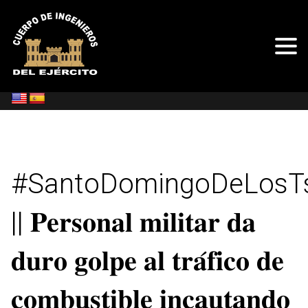
#SantoDomingoDeLosTs
|| 𝐏𝐞𝐫𝐬𝐨𝐧𝐚𝐥 𝐦𝐢𝐥𝐢𝐭𝐚𝐫 𝐝𝐚
𝐝𝐮𝐫𝐨 𝐠𝐨𝐥𝐩𝐞 𝐚𝐥 𝐭𝐫𝐚́𝐟𝐢𝐜𝐨 𝐝𝐞
𝐜𝐨𝐦𝐛𝐮𝐬𝐭𝐢𝐛𝐥𝐞 𝐢𝐧𝐜𝐚𝐮𝐭𝐚𝐧𝐝𝐨