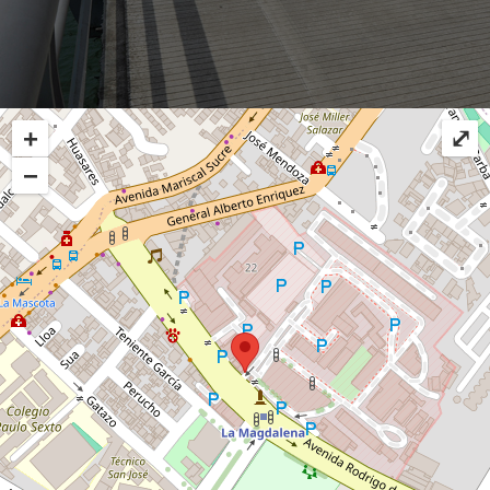
+
⤢
−