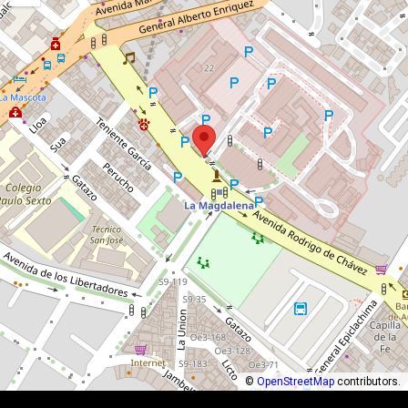
©
OpenStreetMap
contributors.