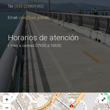
Tel:
(593-2)3809-800
Reglamento Ley Orgánica Regula Uso Legítimo
Descarga
de la Fuerza
Email:
cee@cee.gob.ec
Ley Orgánica Personal y Disciplina FF.AA. Lexis
Descarga
18 enero 2023
Horarios de atención
Lunes a viernes 07h30 a 16h30
Ley Orgánica Regula el Uso Legítimo De La
Descarg
Fuerza Lexis 22 agosto 2022
Constitución República Ecuador Acta enero
Descargar
2021
+
⤢
−