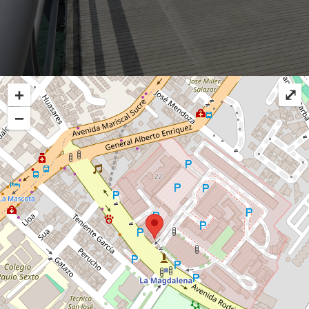
+
⤢
−